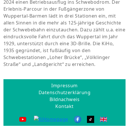
2024 einen Betriebsausflug ins Schwebodrom. Der
Erlebnis-Parcour in der Fußgängerzone von
Wuppertal-Barmen lädt in drei Stationen ein, mit
allen Sinnen in die mehr als 125-jährige Geschichte
der Schwebebahn einzutauchen. Dazu zählt u.a. eine
eindrucksvolle Fahrt durch das Wuppertal im Jahr
1929, unterstützt durch eine 3D-Brille. Die KiHo,
1935 gegründet, ist fußläufig von den
Schwebestationen „Loher Brücke“, „Völklinger
Straße“ und „Landgericht“ zu erreichen.
Impressum
Datenschutzerklärung
Bildnachweis
Kontakt