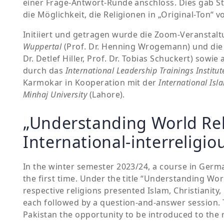
einer Frage-Antwort-Runde anschloss. Dies gab S
die Möglichkeit, die Religionen in „Original-Ton“
Initiiert und getragen wurde die Zoom-Veranstal
Wuppertal
(Prof. Dr. Henning Wrogemann) und di
Dr. Detlef Hiller, Prof. Dr. Tobias Schuckert) sowie
durch das
International Leadership Trainings Institut
Karmokar in Kooperation mit der
International Isl
Minhaj University
(Lahore).
„Understanding World Rel
International-interreligio
In the winter semester 2023/24, a course in Germ
the first time. Under the title “Understanding Wor
respective religions presented Islam, Christianity
each followed by a question-and-answer session.
Pakistan the opportunity to be introduced to the r