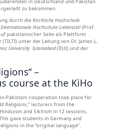
tudierenden in Deutschland und Pakistan
 vorgestellt zu bekommen.
tung durch die
Kirchliche Hochschule
e
Internationale Hochschule Liebenzell
(Prof.
 auf pakistanischer Seite als Plattform
e
(TILTI) unter der Leitung von Dr. James L.
amic University Islamabad
(IIUI) und der
igions“ –
us course at the KiHo
an-Pakistani cooperation took place for
ld Religions,” lecturers from the
, Hinduism and Sikhism in 12 sessions,
 This gave students in Germany and
eligions in the “original language”.