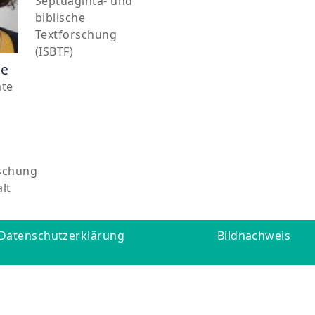
Septuaginta- und
biblische
Textforschung
(ISBTF)
ke
ate
schung
alt
Datenschutzerklärung
Bildnachweis